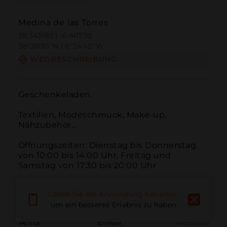
Medina de las Torres
38.343183 | -6.411730
38º20'35''N | 6º24'42''W
WEGBESCHREIBUNG
Geschenkeladen.

Textilien, Modeschmuck, Make-up, 
Nähzubehör...

Öffnungszeiten: Dienstag bis Donnerstag 
von 10:00 bis 14:00 Uhr, Freitag und 
Samstag von 17:30 bis 20:00 Uhr
Laden Sie die Anwendung herunter,
um ein besseres Erlebnis zu haben
Anruf
E-Mail
Website