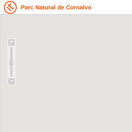
Parc Natural de Cornalvo
+
−