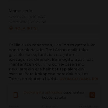
Monesterio
37.958774 | -6.160444
37º57'31''N | 6º9'37''W
NOLA IRITSI
Calilla auzo zaharrean, Las Torres gazteluko 
hondarrak daude, Erdi Aroan eraikitako 
gaztelu-kalea, funtzioa eta jatorria 
ezezagunak direnak. Bere egitura zati bat 
mantentzen du, hiru dorre-baseraino 
zirkularrekin eta hainbat tapialerekin 
osatua. Bere kokapena bereziak da, Las 
Torres errekatxoa hurbi...
GEHIAGO IRAKURRI
Deskargatu aplikazioa
esperientzia
hobea izateko
Deitu
E-posta
Webgunea