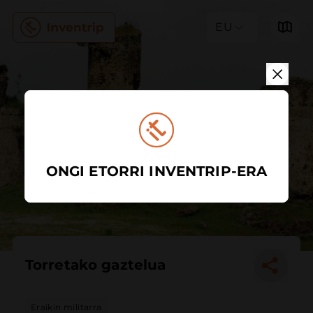
EU
ONGI ETORRI INVENTRIP-ERA
Torretako gaztelua
Eraikin militarra