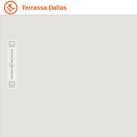
Terrassa Dallas
+
−