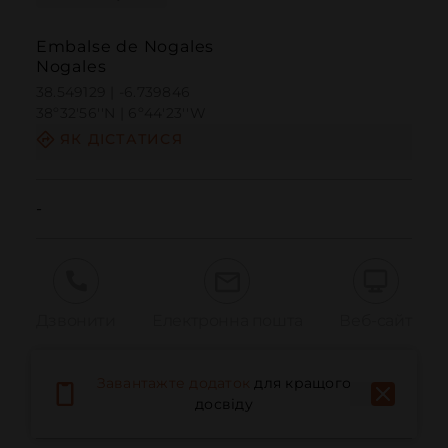
Embalse de Nogales
Nogales
38.549129 | -6.739846
38º32'56''N | 6º44'23''W
ЯК ДІСТАТИСЯ
-
Дзвонити
Електронна пошта
Веб-сайт
Завантажте додаток
для кращого
Повідомити про проблему
досвіду