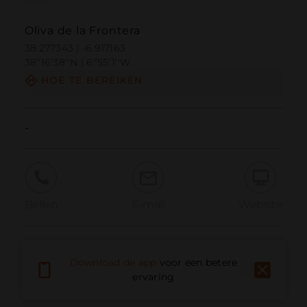
Oliva de la Frontera
38.277343 | -6.917163
38º16'38''N | 6º55'1''W
HOE TE BEREIKEN
-
Bellen
E-mail
Website
Probleem melden
Download de app
voor een betere
ervaring