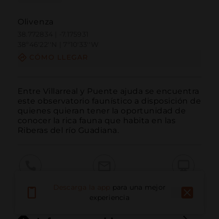
Olivenza
38.772834 | -7.175931
38º46'22''N | 7º10'33''W
CÓMO LLEGAR
Entre Villarreal y Puente ajuda se encuentra 
este observatorio faunístico a disposición de 
quienes quieran tener la oportunidad de 
conocer la rica fauna que habita en las 
Riberas del río Guadiana.
Llamar
Email
Sitio Web
Descarga la app
para una mejor
experiencia