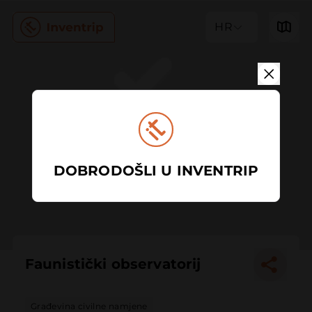
HR
DOBRODOŠLI U INVENTRIP
Faunistički observatorij
Građevina civilne namjene