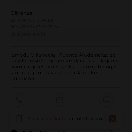
Olivenza
38.772834 | -7.175931
38º46'22''N | 7º10'33''W
KAKO DOĆI
Između Villarreala i Puente Ajude nalazi se 
ovaj faunistički opservatorij na raspolaganju 
svima koji žele imati priliku upoznati bogatu 
faunu koja obitava duž obala rijeke 
Guadiana.
Pozvati
Email
Web stranica
Preuzmi aplikaciju
za bolje iskustvo