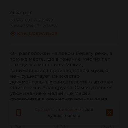
Olivenza
38.743169 | -7.209479
38º44'35''N | 7º12'34''W
КАК ДОБРАТЬСЯ
Он расположен на левом берегу реки, в 
том же месте, где в течение многих лет 
находился мельницы Мехии, 
занимавшийся производством муки, о 
чем существует множество 
документальных свидетельств в архивах 
Оливензы и Аландруала. Самая древняя 
упоминание о мельнице Мехии 
содержится в документе аренды земл...
ЧИТАТЬ ДАЛЬШЕ
Скачайте приложение
для
лучшего опыта