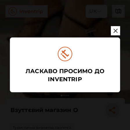
UK
ЛАСКАВО ПРОСИМО ДО
INVENTRIP
Взуттєвий магазин O
Туристична визначна пам'ятка