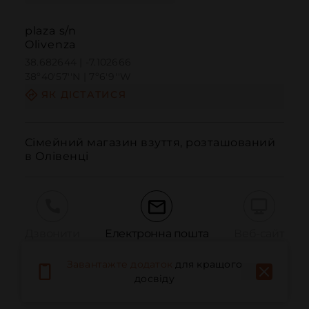
plaza s/n
Olivenza
38.682644 | -7.102666
38º40'57''N | 7º6'9''W
ЯК ДІСТАТИСЯ
Сімейний магазин взуття, розташований 
в Олівенці
Дзвонити
Електронна пошта
Веб-сайт
Завантажте додаток
для кращого
досвіду
Повідомити про проблему