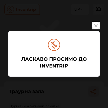
UK
ЛАСКАВО ПРОСИМО ДО
INVENTRIP
Траурна зала
Туристична визначна пам'ятка