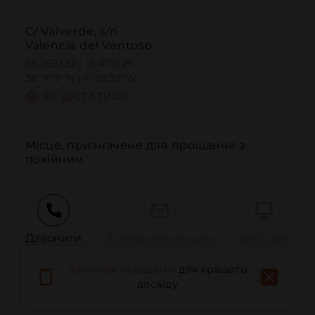
C/ Valverde, s/n
Valencia del Ventoso
38.269332 | -6.475629
38º16'9''N | 6º28'32''W
ЯК ДІСТАТИСЯ
Місце, призначене для прощання з 
покійним
Дзвонити
Електронна пошта
Веб-сайт
Завантажте додаток
для кращого
досвіду
Повідомити про проблему