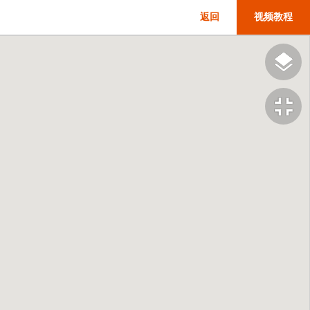
返回
视频教程
fullscreen_exit