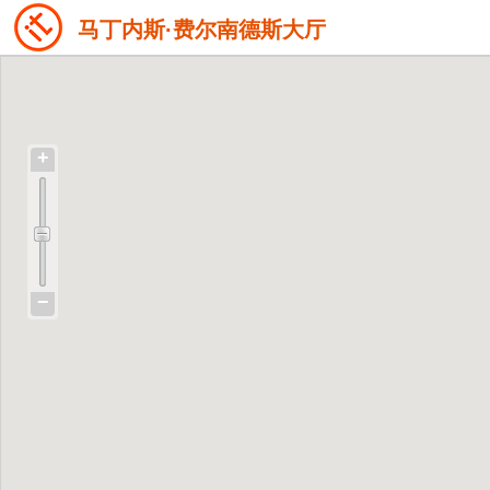
马丁内斯·费尔南德斯大厅
+
−