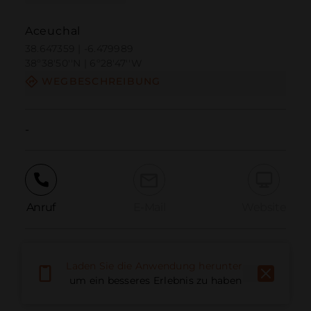
Aceuchal
38.647359 | -6.479989
38º38'50''N | 6º28'47''W
WEGBESCHREIBUNG
-
Anruf
E-Mail
Website
Problem melden
Laden Sie die Anwendung herunter,
um ein besseres Erlebnis zu haben