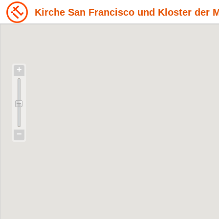
Kirche San Francisco und Kloster der 
+
−