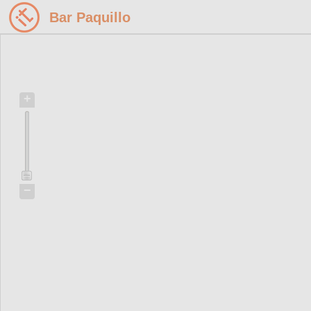
Bar Paquillo
+
−