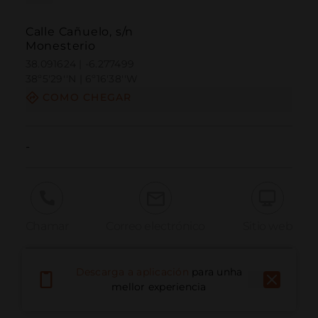
Calle Cañuelo, s/n
Monesterio
38.091624 | -6.277499
38º5'29''N | 6º16'38''W
COMO CHEGAR
-
Chamar
Correo electrónico
Sitio web
Descarga a aplicación
para unha
Informar dun problema
mellor experiencia