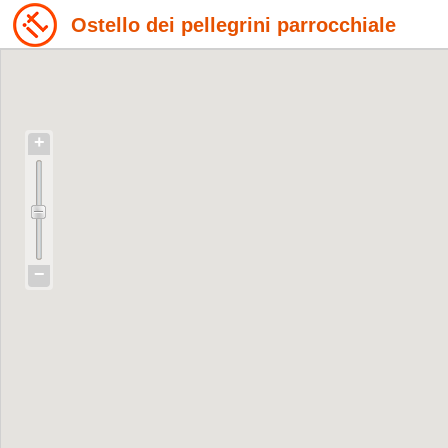
Ostello dei pellegrini parrocchiale
+
−