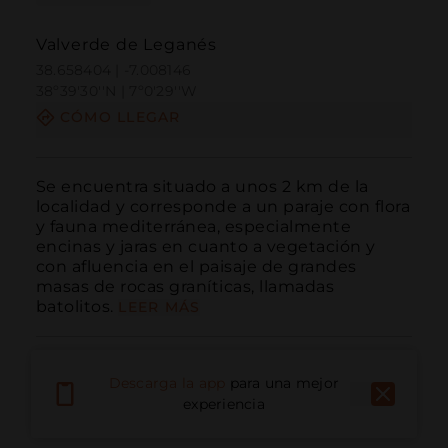
Valverde de Leganés
38.658404 | -7.008146
38º39'30''N | 7º0'29''W
CÓMO LLEGAR
Se encuentra situado a unos 2 km de la 
localidad y corresponde a un paraje con flora 
y fauna mediterránea, especialmente 
encinas y jaras en cuanto a vegetación y  
con afluencia en el paisaje de grandes 
masas de rocas graníticas, llamadas 
batolitos.
LEER MÁS
Descarga la app
para una mejor
experiencia
Llamar
Email
Sitio Web