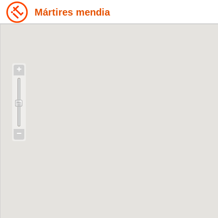
Mártires mendia
+
−