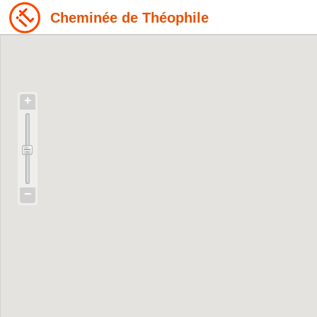
Cheminée de Théophile
+
−