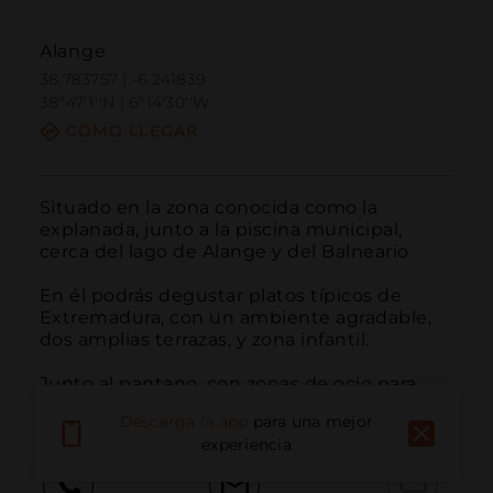
Alange
38.783757 | -6.241839
38º47'1''N | 6º14'30''W
CÓMO LLEGAR
Situado en la zona conocida como la 
explanada, junto a la piscina municipal, 
cerca del lago de Alange y del Balneario

En él podrás degustar platos típicos de 
Extremadura, con un ambiente agradable, 
dos amplias terrazas, y zona infantil.

Junto al pantano, con zonas de ocio para 
todas las edades
Descarga la app
para una mejor
experiencia