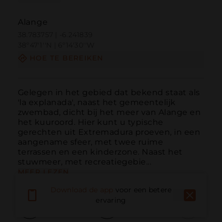
Alange
38.783757 | -6.241839
38º47'1''N | 6º14'30''W
HOE TE BEREIKEN
Gelegen in het gebied dat bekend staat als 
'la explanada', naast het gemeentelijk 
zwembad, dicht bij het meer van Alange en 
het kuuroord. Hier kunt u typische 
gerechten uit Extremadura proeven, in een 
aangename sfeer, met twee ruime 
terrassen en een kinderzone. Naast het 
stuwmeer, met recreatiegebie...
MEER LEZEN
Download de app
voor een betere
ervaring