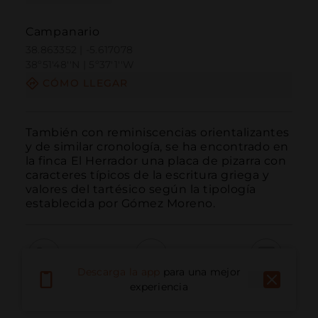
Campanario
38.863352 | -5.617078
38º51'48''N | 5º37'1''W
CÓMO LLEGAR
También con reminiscencias orientalizantes 
y de similar cronología, se ha encontrado en 
la finca El Herrador una placa de pizarra con 
caracteres típicos de la escritura griega y 
valores del tartésico según la tipología 
establecida por Gómez Moreno.
Descarga la app
para una mejor
Llamar
Email
Sitio Web
experiencia