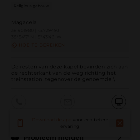
Religieus gebouw
Magacela
38.901980 | -5.729493
38º54'7''N | 5º43'46''W
HOE TE BEREIKEN
De resten van deze kapel bevinden zich aan 
de rechterkant van de weg richting het 
treinstation, tegenover de genoemde \
Bellen
E-mail
Website
Download de app
voor een betere
ervaring
Probleem melden