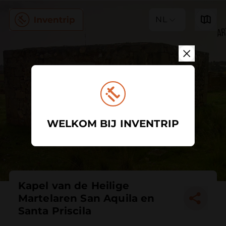
NL
WELKOM BIJ INVENTRIP
Kapel van de Heilige
Martelaren San Aquila en
Santa Priscila