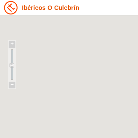
Ibéricos O Culebrín
+
−