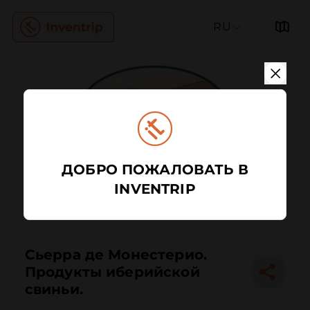
RU
ДОБРО ПОЖАЛОВАТЬ В
INVENTRIP
Сьерра де Монестерио.
Продукты иберийской
свиньи.