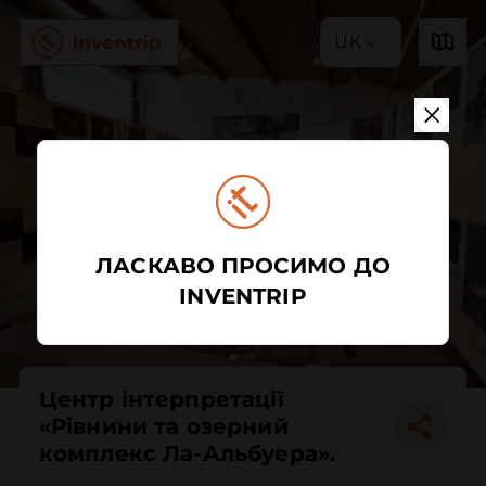
UK
ЛАСКАВО ПРОСИМО ДО
INVENTRIP
Центр інтерпретації
«Рівнини та озерний
комплекс Ла-Альбуера».