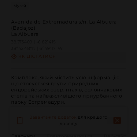
Музей
Avenida de Extremadura s/n. La Albuera
(Badajoz)
La Albuera
38.713409 | -6.821415
38º42'48''N | 6º49'17''W
ЯК ДІСТАТИСЯ
Комплекс, який містить усю інформацію, 
що стосується групи природних 
ендорейських озер, птахів, солончакових 
степів та найважливішого приурбанного 
парку Естремадури.
Завантажте додаток
для кращого
досвіду
Дзвонити
Електронна пошта
Веб-сайт