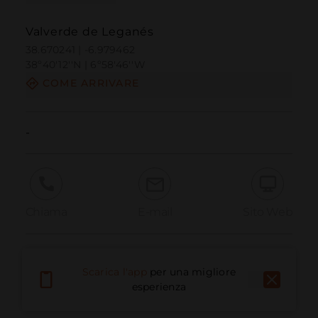
Valverde de Leganés
38.670241 | -6.979462
38º40'12''N | 6º58'46''W
COME ARRIVARE
-
Chiama
E-mail
Sito Web
Segnala problema
Scarica l'app
per una migliore
esperienza