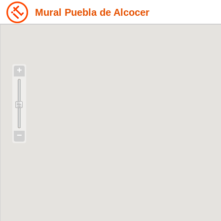
Mural Puebla de Alcocer
+
−