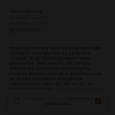
Sancti-Spíritus
38.933861 | -5.208319
38º56'1''N | 5º12'29''W
NOLA IRITSI
Masatrigo mendia Spok-ek proposatutako 
muralaren protagonista da, La Serena 
urtegiak (Zujar ibaia) inguratzen duen 
garaiera bat. Monumentu natural gisa 
deklaratuta, Extremaduran kategoria 
honetan sartzen diren bost guneetako bat 
da. Artista mendiaren ezaugarriak 
nabarmentzen ditu:- EX-322 eta EX- er...
GEHIAGO IRAKURRI
Deskargatu aplikazioa
esperientzia
hobea izateko