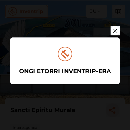
EU
ONGI ETORRI INVENTRIP-ERA
Sancti Epiritu Murala
Interesgunea