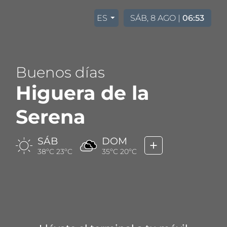
ES
SÁB, 8 AGO |
06:53
arrow_drop_down
Buenos días
Higuera de la
Serena
SÁB
DOM
add
38ºC 23ºC
35ºC 20ºC