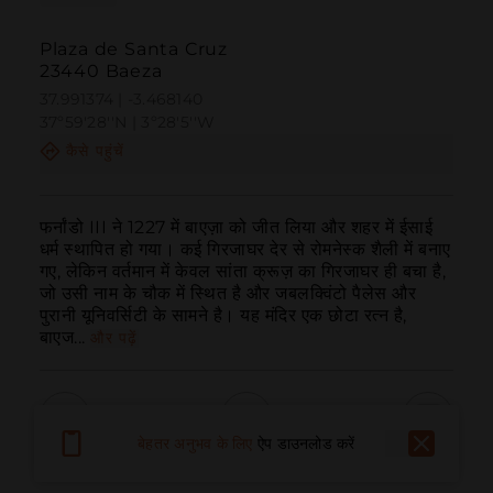
Plaza de Santa Cruz
23440 Baeza
37.991374 | -3.468140
37º59'28''N | 3º28'5''W
कैसे पहुंचें
फर्नांडो III ने 1227 में बाएज़ा को जीत लिया और शहर में ईसाई 
धर्म स्थापित हो गया। कई गिरजाघर देर से रोमनेस्क शैली में बनाए 
गए, लेकिन वर्तमान में केवल सांता क्रूज़ का गिरजाघर ही बचा है, 
जो उसी नाम के चौक में स्थित है और जबलक्विंटो पैलेस और 
पुरानी यूनिवर्सिटी के सामने है। यह मंदिर एक छोटा रत्न है, 
बाएज...
और पढ़ें
बेहतर अनुभव के लिए
ऐप डाउनलोड करें
बुलाना
ईमेल
वेबसाइट