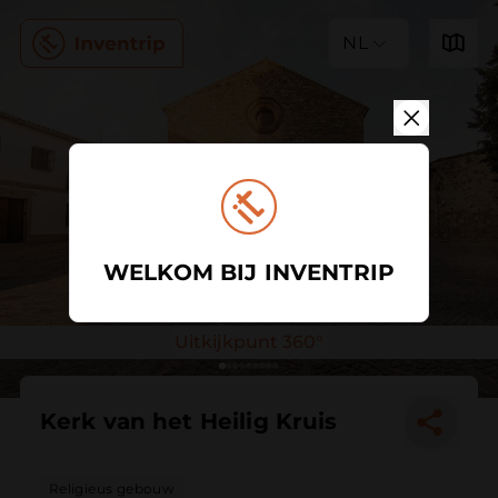
NL
WELKOM BIJ INVENTRIP
Uitkijkpunt 360°
Kerk van het Heilig Kruis
Religieus gebouw