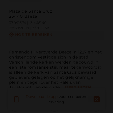
Plaza de Santa Cruz
23440 Baeza
37.991374 | -3.468140
37º59'28''N | 3º28'5''W
HOE TE BEREIKEN
Fernando III veroverde Baeza in 1227 en het 
christendom vestigde zich in de stad. 
Verschillende kerken werden gebouwd in 
een late romaanse stijl, maar tegenwoordig 
is alleen de kerk van Santa Cruz bewaard 
gebleven, gelegen op het gelijknamige 
plein en tegenover het Paleis van 
Jabalquinto en de oude ...
MEER LEZEN
Download de app
voor een betere
ervaring