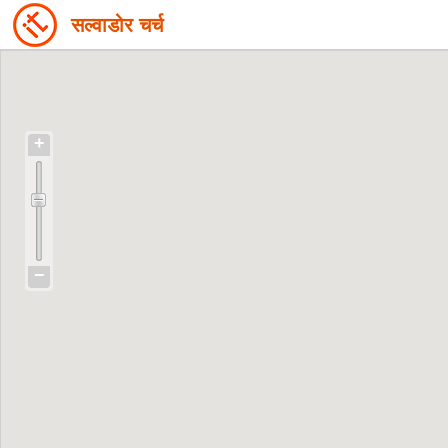
सल्वाडोर चर्च
+
−