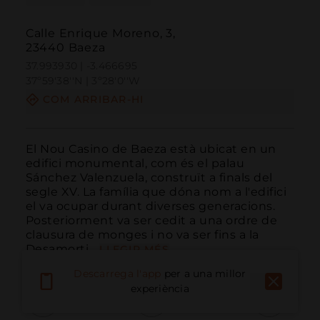
Calle Enrique Moreno, 3,
23440 Baeza
37.993930 | -3.466695
37º59'38''N | 3º28'0''W
COM ARRIBAR-HI
El Nou Casino de Baeza està ubicat en un 
edifici monumental, com és el palau 
Sánchez Valenzuela, construït a finals del 
segle XV. La família que dóna nom a l'edifici 
el va ocupar durant diverses generacions. 
Posteriorment va ser cedit a una ordre de 
clausura de monges i no va ser fins a la 
Desamorti...
LLEGIR MÉS
Descarrega l'app
per a una millor
experiència