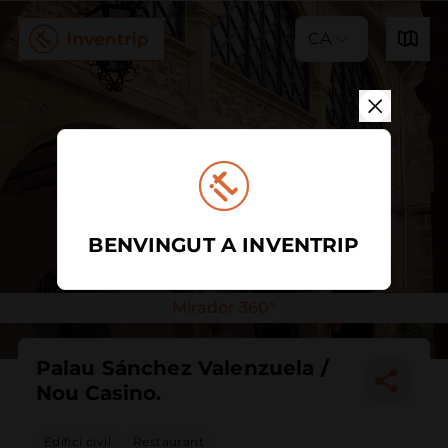
CA
BENVINGUT A INVENTRIP
Mirador 360°
Palau Sánchez Valenzuela /
Nou Casino.
Edifici civil
Restaurant