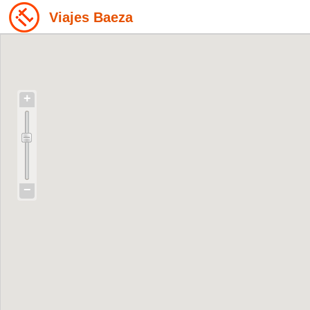
Viajes Baeza
+
−