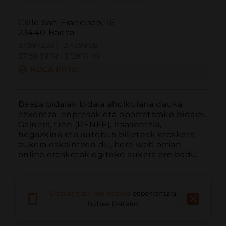
Calle San Francisco, 16
23440 Baeza
37.994230 | -3.469968
37º59'39''N | 3º28'11''W
NOLA IRITSI
Baeza bidaiak bidaia aholkularia dauka 
ezkontza, enpresak eta oporretarako bidaiei. 
Gainera, tren (RENFE), itsasontzia, 
hegazkina eta autobus billeteak erosketa 
aukera eskaintzen du, bere web orrian 
online erosketak egiteko aukera ere badu.
Deskargatu aplikazioa
esperientzia
hobea izateko
Deitu
E-posta
Webgunea