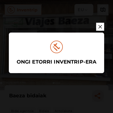
EU
ONGI ETORRI INVENTRIP-ERA
Baeza bidaiak
Bidai agentzia
Bidaia
Antolaketa