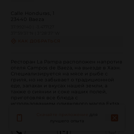
Calle Honduras, 1
23440 Baeza
37.992140 | -3.477127
37º59'31''N | 3º28'37''W
КАК ДОБРАТЬСЯ
Ресторан La Pampa расположен напротив 
отеля Campos de Baeza, на выезде в Хаэн. 
Специализируется на мясе и рыбе с 
гриля, но не забывает о традиционной 
еде, запахах и вкусах нашей земли, а 
также о сиянии и соке наших полей, 
приготовляя все блюда с 
использованием оливкового масла Extra 
Virgen. У них ес...
ЧИТАТЬ ДАЛЬШЕ
Скачайте приложение
для
лучшего опыта