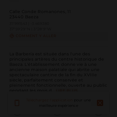
Calle Conde Romanones, 11
23440 Baeza
37.991543 | -3.469380
37º59'29''N | 3º28'9''W
COMMENT Y ALLER
La Barbería est située dans l'une des 
principales artères du centre historique de 
Baeza. L'établissement donne vie à une 
ancienne maison palatiale qui abrite une 
spectaculaire cantine de la fin du XVIIIe 
siècle, parfaitement conservée et 
pleinement fonctionnelle, ouverte au public 
pendant les mois d...
LIRE PLUS
Téléchargez l'application
pour une
meilleure expérience