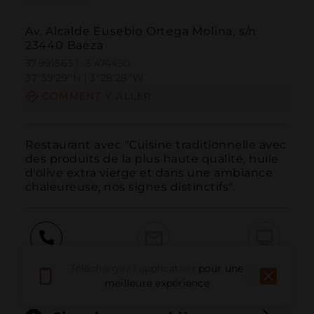
Av. Alcalde Eusebio Ortega Molina, s/n
23440 Baeza
37.991563 | -3.474450
37º59'29''N | 3º28'28''W
COMMENT Y ALLER
Restaurant avec "Cuisine traditionnelle avec 
des produits de la plus haute qualité, huile 
d'olive extra vierge et dans une ambiance 
chaleureuse, nos signes distinctifs".
Appeler
E-mail
Site Web
Téléchargez l'application
pour une
meilleure expérience