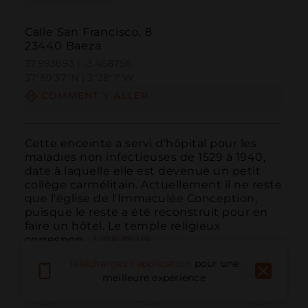
Calle San Francisco, 8
23440 Baeza
37.993693 | -3.468756
37º59'37''N | 3º28'7''W
COMMENT Y ALLER
Cette enceinte a servi d'hôpital pour les 
maladies non infectieuses de 1529 à 1940, 
date à laquelle elle est devenue un petit 
collège carmélitain. Actuellement il ne reste 
que l'église de l'Immaculée Conception, 
puisque le reste a été reconstruit pour en 
faire un hôtel. Le temple religieux 
correspon...
LIRE PLUS
Téléchargez l'application
pour une
meilleure expérience