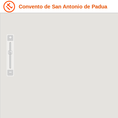
Convento de San Antonio de Padua
+
−