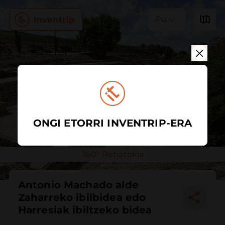
EU
ONGI ETORRI INVENTRIP-ERA
360° Behatokia
Antonio Machado alde
Zaharreko ibilbidea edo
Harresiak ibiltzeko bidea