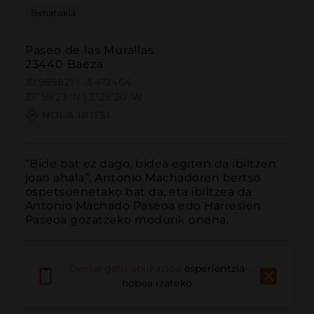
Behatokia
Paseo de las Murallas
23440 Baeza
37.989821 | -3.472464
37º59'23''N | 3º28'20''W
NOLA IRITSI
“Bide bat ez dago, bidea egiten da ibiltzen 
joan ahala”, Antonio Machadoren bertso 
ospetsuenetako bat da, eta ibiltzea da 
Antonio Machado Paseoa edo Harresien 
Paseoa gozatzeko modurik onena.
Deskargatu aplikazioa
esperientzia
hobea izateko
Deitu
E-posta
Webgunea