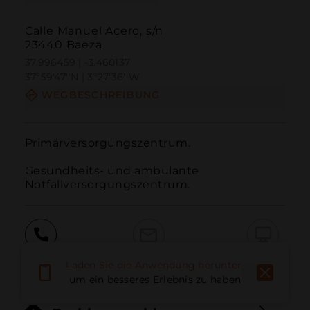
Calle Manuel Acero, s/n
23440 Baeza
37.996459 | -3.460137
37º59'47''N | 3º27'36''W
WEGBESCHREIBUNG
Primärversorgungszentrum.

Gesundheits- und ambulante 
Notfallversorgungszentrum.
Anruf
E-Mail
Website
Laden Sie die Anwendung herunter,
um ein besseres Erlebnis zu haben