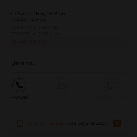
C/ San Pablo, 19 Bajo
23440 Baeza
37.993745 | -3.467498
37º59'37''N | 3º28'2''W
KAKO DOĆI
Ljekarna.
Pozvati
Email
Web stranica
Prijaviti problem
Preuzmi aplikaciju
za bolje iskustvo