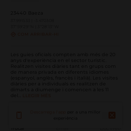
23440 Baeza
37.991533 | -3.470308
37º59'29''N | 3º28'13''W
COM ARRIBAR-HI
Les guies oficials compten amb més de 20 
anys d'experiència en el sector turístic. 
Realitzen visites diàries tant en grups com 
de manera privada en diferents idiomes 
(espanyol, anglès, francès i italià). Les visites 
diàries per a individuals es realitzen de 
dimarts a diumenge i comencen a les 11 
del...
LLEGIR MÉS
Descarrega l'app
per a una millor
experiència
Trucar
Email
Lloc Web