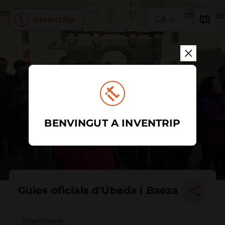
CA
BENVINGUT A INVENTRIP
Guies oficials d'Úbeda i Baeza
Organització