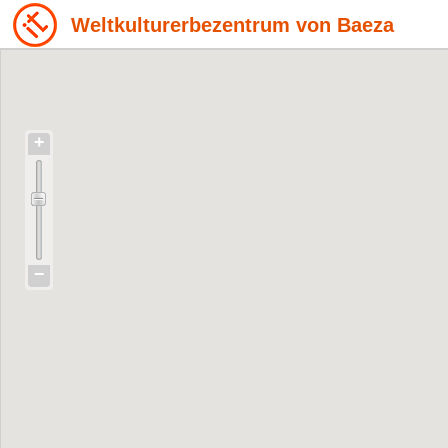
Weltkulturerbezentrum von Baeza
+
−