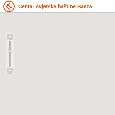
Centar svjetske baštine Baeza
+
−