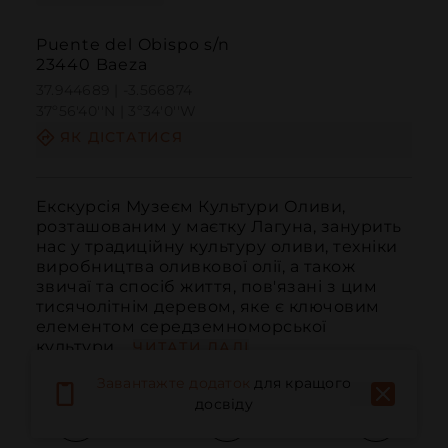
Puente del Obispo s/n
23440 Baeza
37.944689 | -3.566874
37º56'40''N | 3º34'0''W
ЯК ДІСТАТИСЯ
Екскурсія Музеєм Культури Оливи, 
розташованим у маєтку Лагуна, занурить 
нас у традиційну культуру оливи, техніки 
виробництва оливкової олії, а також 
звичаї та спосіб життя, пов'язані з цим 
тисячолітнім деревом, яке є ключовим 
елементом середземноморської 
культури....
ЧИТАТИ ДАЛІ
Завантажте додаток
для кращого
досвіду