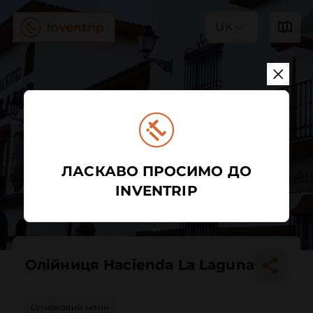
UK
ЛАСКАВО ПРОСИМО ДО
INVENTRIP
Олійниця Hacienda La Laguna
Оливковий млин