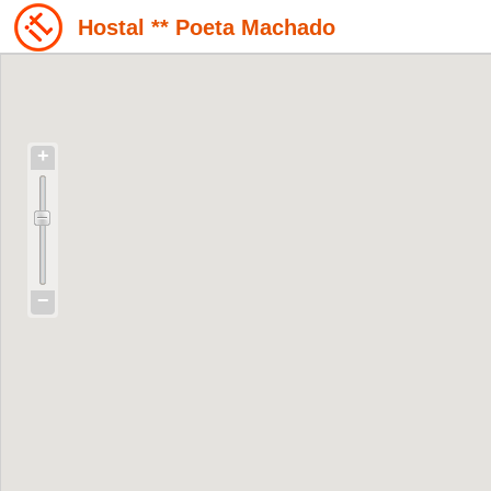
Hostal ** Poeta Machado
+
−